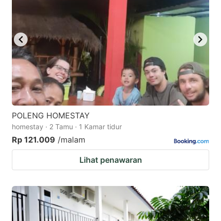
key
key
to
to
get
get
the
the
keyboard
keyboard
shortcuts
shortcuts
for
for
changing
changing
POLENG HOMESTAY
dates.
dates.
homestay · 2 Tamu · 1 Kamar tidur
Rp 121.009
/malam
Lihat penawaran