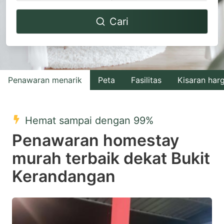
Navigate
Navigate
Cari
forward
backward
to
to
interact
interact
with
with
Penawaran menarik
Peta
Fasilitas
Kisaran har
the
the
calendar
calendar
and
and
Hemat sampai dengan 99%
select
select
Penawaran homestay
a
a
murah terbaik dekat Bukit
date.
date.
Kerandangan
Press
Press
the
the
question
question
mark
mark