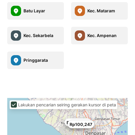
Batu Layar
Kec. Mataram
Kec. Sekarbela
Kec. Ampenan
Pringgarata
Lakukan pencarian seiring gerakan kursor di peta
Rp100,247
Rp100,247