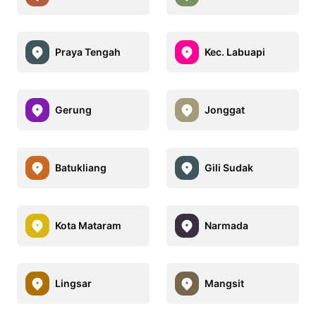
Praya Tengah
Kec. Labuapi
Gerung
Jonggat
Batukliang
Gili Sudak
Kota Mataram
Narmada
Lingsar
Mangsit