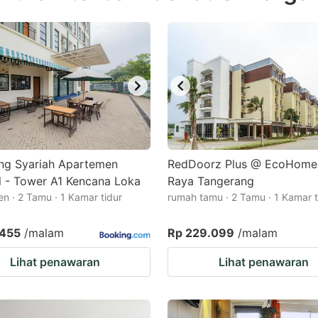
estion
ark
ey
t
e
eyboard
ortcuts
ing Syariah Apartemen
RedDoorz Plus @ EcoHome 
 - Tower A1 Kencana Loka
r
Raya Tangerang
n · 2 Tamu · 1 Kamar tidur
rumah tamu · 2 Tamu · 1 Kamar t
hanging
tes.
.455
/malam
Rp 229.099
/malam
Lihat penawaran
Lihat penawaran