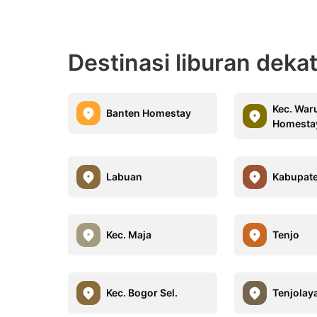
Destinasi liburan deka
Kec. Wa
Banten Homestay
Homesta
Labuan
Kabupat
Kec. Maja
Tenjo
Kec. Bogor Sel.
Tenjolay