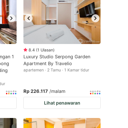
8.4
(
1
Ulasan
)
ngan 1
Luxury Studio Serpong Garden
pong
Apartment By Travelio
ding
apartemen · 2 Tamu · 1 Kamar tidur
dur
Rp 226.117
/malam
Lihat penawaran