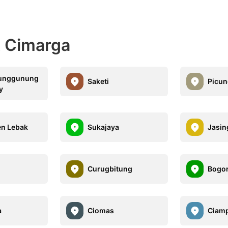
t Cimarga
runggunung
Saketi
Picun
y
en Lebak
Sukajaya
Jasin
Curugbitung
Bogo
a
Ciomas
Ciam