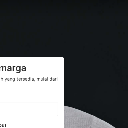
imarga
yang tersedia, mulai dari
out