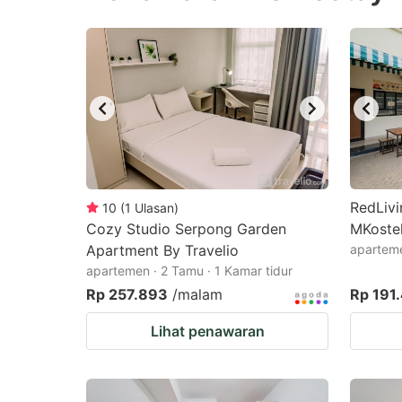
question
qu
mark
m
key
k
to
to
get
ge
the
th
keyboard
k
shortcuts
sh
RedLiv
10
(
1
Ulasan
)
Cozy Studio Serpong Garden
for
MKostel
fo
Apartment By Travelio
aparteme
changing
c
apartemen · 2 Tamu · 1 Kamar tidur
dates.
da
Rp 257.893
/malam
Rp 191
Lihat penawaran