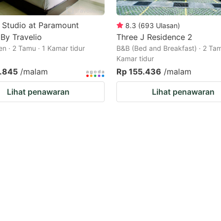
 Studio at Paramount
8.3
(
693
Ulasan
)
 By Travelio
Three J Residence 2
n · 2 Tamu · 1 Kamar tidur
B&B (Bed and Breakfast) · 2 Tam
Kamar tidur
.845
/malam
Rp 155.436
/malam
Lihat penawaran
Lihat penawaran