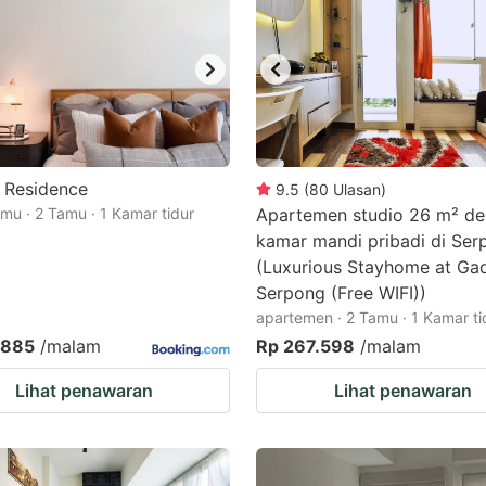
 Residence
9.5
(
80
Ulasan
)
mu · 2 Tamu · 1 Kamar tidur
Apartemen studio 26 m² de
kamar mandi pribadi di Ser
(Luxurious Stayhome at Ga
Serpong (Free WIFI))
apartemen · 2 Tamu · 1 Kamar ti
.885
/malam
Rp 267.598
/malam
Lihat penawaran
Lihat penawaran