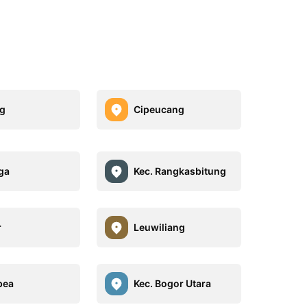
g
Cipeucang
ga
Kec. Rangkasbitung
r
Leuwiliang
pea
Kec. Bogor Utara