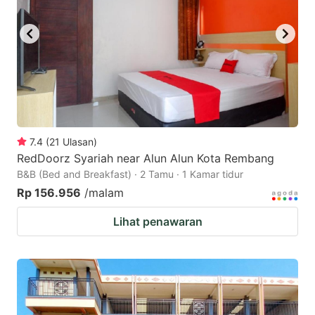
7.4
(
21
Ulasan
)
RedDoorz Syariah near Alun Alun Kota Rembang
B&B (Bed and Breakfast) · 2 Tamu · 1 Kamar tidur
Rp 156.956
/malam
Lihat penawaran