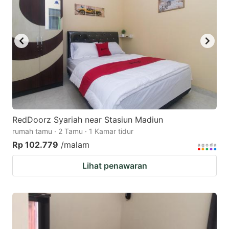
key
key
to
to
get
get
the
the
keyboard
keyboard
shortcuts
shortcuts
for
for
changing
changing
RedDoorz Syariah near Stasiun Madiun
dates.
dates.
rumah tamu · 2 Tamu · 1 Kamar tidur
Rp 102.779
/malam
Lihat penawaran