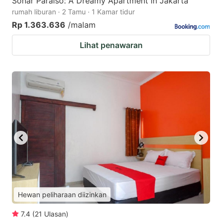
Sonar Paraiso: A Dreamy Apartment in Jakarta
rumah liburan · 2 Tamu · 1 Kamar tidur
Rp 1.363.636
/malam
Lihat penawaran
Hewan peliharaan diizinkan
7.4
(
21
Ulasan
)