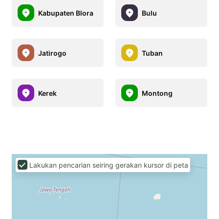
Kabupaten Blora
Bulu
Jatirogo
Tuban
Kerek
Montong
Lakukan pencarian seiring gerakan kursor di peta