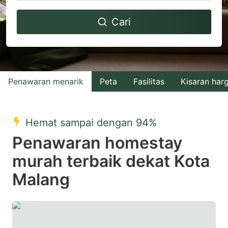
Navigate
Navigate
Cari
forward
backward
to
to
interact
interact
with
with
Penawaran menarik
Peta
Fasilitas
Kisaran har
the
the
calendar
calendar
and
and
Hemat sampai dengan 94%
select
select
Penawaran homestay
a
a
murah terbaik dekat Kota
date.
date.
Malang
Press
Press
the
the
question
question
mark
mark