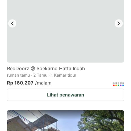
key
key
to
to
get
get
the
the
keyboard
keyboard
shortcuts
shortcuts
for
for
changing
changing
RedDoorz @ Soekarno Hatta Indah
dates.
dates.
rumah tamu · 2 Tamu · 1 Kamar tidur
Rp 160.207
/malam
Lihat penawaran