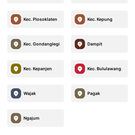
Kec. Plosoklaten
Kec. Kepung
Kec. Gondanglegi
Dampit
Kec. Kepanjen
Kec. Bululawang
Wajak
Pagak
Ngajum