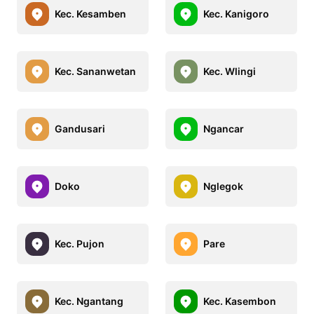
Kec. Kesamben
Kec. Kanigoro
Kec. Sananwetan
Kec. Wlingi
Gandusari
Ngancar
Doko
Nglegok
Kec. Pujon
Pare
Kec. Ngantang
Kec. Kasembon