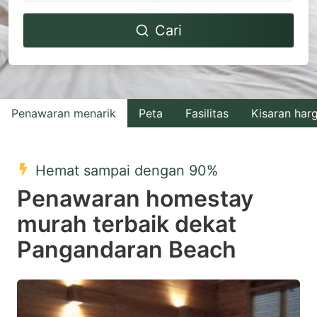
Navigate
Navigate
Cari
forward
backward
to
to
interact
interact
with
with
Penawaran menarik
Peta
Fasilitas
Kisaran har
the
the
calendar
calendar
and
and
Hemat sampai dengan 90%
select
select
Penawaran homestay
a
a
murah terbaik dekat
date.
date.
Pangandaran Beach
Press
Press
the
the
question
question
mark
mark