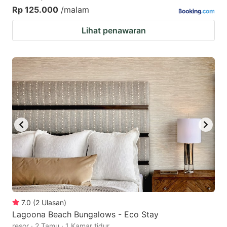
Rp 125.000
/malam
Lihat penawaran
7.0
(
2
Ulasan
)
Lagoona Beach Bungalows - Eco Stay
resor · 2 Tamu · 1 Kamar tidur