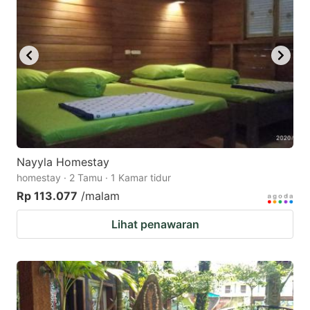
key
key
to
to
get
get
the
the
keyboard
keyboard
shortcuts
shortcuts
for
for
changing
changing
Nayyla Homestay
dates.
dates.
homestay · 2 Tamu · 1 Kamar tidur
Rp 113.077
/malam
Lihat penawaran