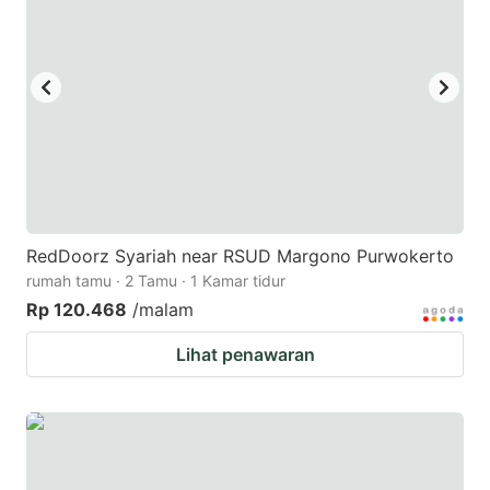
key
key
to
to
get
get
the
the
keyboard
keyboard
shortcuts
shortcuts
for
for
changing
changing
RedDoorz Syariah near RSUD Margono Purwokerto
dates.
dates.
rumah tamu · 2 Tamu · 1 Kamar tidur
Rp 120.468
/malam
Lihat penawaran