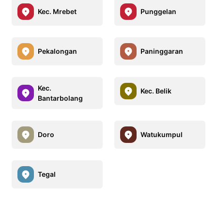
Kec. Mrebet
Punggelan
Pekalongan
Paninggaran
Kec.
Kec. Belik
Bantarbolang
Doro
Watukumpul
Tegal