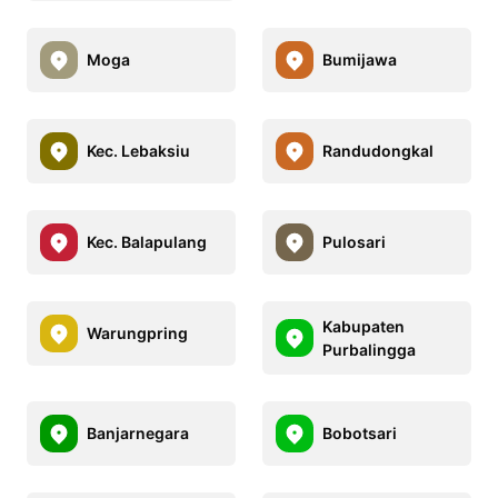
Moga
Bumijawa
Kec. Lebaksiu
Randudongkal
Kec. Balapulang
Pulosari
Kabupaten
Warungpring
Purbalingga
Banjarnegara
Bobotsari