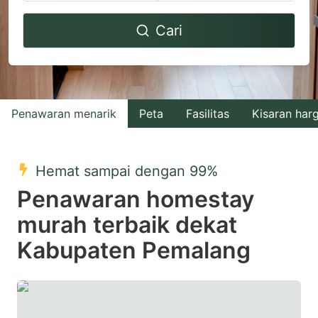
Navigate
Navigate
Cari
forward
backward
to
to
interact
interact
with
with
Penawaran menarik
Peta
Fasilitas
Kisaran har
the
the
calendar
calendar
and
and
Hemat sampai dengan 99%
select
select
Penawaran homestay
a
a
murah terbaik dekat
date.
date.
Kabupaten Pemalang
Press
Press
the
the
question
question
mark
mark