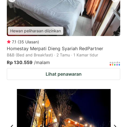
Hewan peliharaan diizinkan
7.1
(
35
Ulasan
)
Homestay Merpati Dieng Syariah RedPartner
B&B (Bed and Breakfast) · 2 Tamu · 1 Kamar tidur
Rp 130.559
/malam
Lihat penawaran