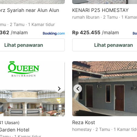
z Syariah near Alun Alun
KENARI P25 HOMESTAY
rumah liburan · 2 Tamu · 1 Kamar
mu · 2 Tamu · 1 Kamar tidur
.362
/malam
Rp 425.455
/malam
Lihat penawaran
Lihat penawaran
Reza Kost
41
Ulasan
)
Garden Hotel
homestay · 2 Tamu · 1 Kamar tid
 Tamu · 1 Kamar tidur