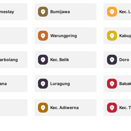
mestay
Bumijawa
Kec. 
Warungpring
Kabup
tarbolang
Kec. Belik
Doro
sana
Luragung
Baba
Kec. Adiwerna
Kec. T