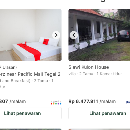
estion
ark
ey
t
e
eyboard
ortcuts
Slawi Kulon House
7
Ulasan
)
z near Pacific Mall Tegal 2
r
villa · 2 Tamu · 1 Kamar tidur
 and Breakfast) · 2 Tamu · 1
hanging
dur
tes.
.807
/malam
Rp 6.477.911
/malam
Lihat penawaran
Lihat penawaran