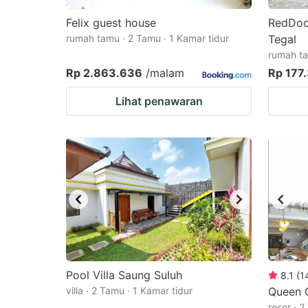
Felix guest house
RedDoor
rumah tamu · 2 Tamu · 1 Kamar tidur
Tegal
rumah ta
Rp 2.863.636
/malam
Rp 177
Lihat penawaran
Pool Villa Saung Suluh
8.1
(
1
villa · 2 Tamu · 1 Kamar tidur
Queen 
resor · 2