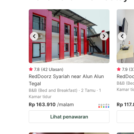
question
qu
mark
m
key
k
to
to
get
ge
the
th
keyboard
k
shortcuts
sh
7.8
(
42
Ulasan
)
7.9
(
3
RedDoorz Syariah near Alun Alun
for
RedDoor
fo
Tegal
B&B (Bed
changing
c
Kamar ti
B&B (Bed and Breakfast) · 2 Tamu · 1
dates.
da
Kamar tidur
Rp 163.910
/malam
Rp 117
Lihat penawaran