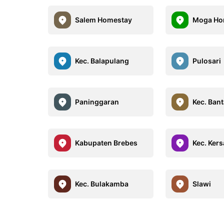
Salem Homestay
Moga Ho
Kec. Balapulang
Pulosari
Paninggaran
Kec. Ban
Kabupaten Brebes
Kec. Ker
Kec. Bulakamba
Slawi